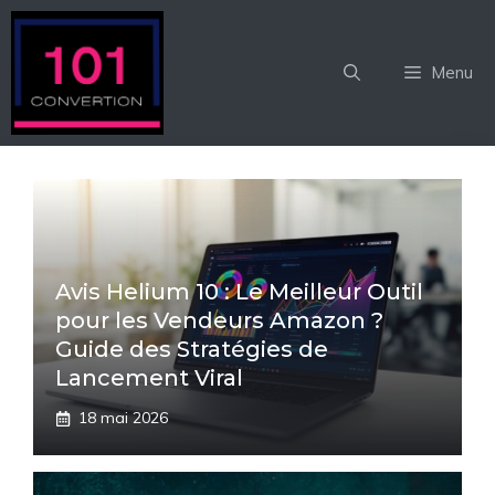
Aller
au
contenu
Menu
Avis Helium 10 : Le Meilleur Outil
pour les Vendeurs Amazon ?
Guide des Stratégies de
Lancement Viral
18 mai 2026